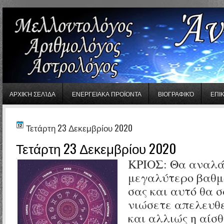
gaminator онлайн
ΑΡΧΙΚΉ ΣΕΛΊΔΑ
ΕΝΕΡΓΕΙΑΚΑ ΠΡΟΪΟΝΤΑ
ΒΙΟΓΡΑΦΙΚΌ
ΕΠΙ
Τετάρτη 23 Δεκεμβρίου 2020
Τετάρτη 23 Δεκεμβρίου 2020
ΚΡΙΟΣ: Θα αναλά
μεγαλύτερο βαθμό
σας και αυτό θα σ
νιώσετε απελευθε
και αλλιώς η αίσθ