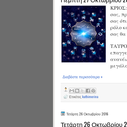
ΚΡΙΟΣ:
σας, π
σας ότ
ρόλο κα
σας θα
ΤΑΥΡΟΣ
επαγγε
ανανέω
μεγάλα
Διαβάστε περισσότερα »
Ετικέτες
kathimerina
Τετάρτη 26 Οκτωβρίου 2016
Τετάρτη 26 Οκτωβρίου 2