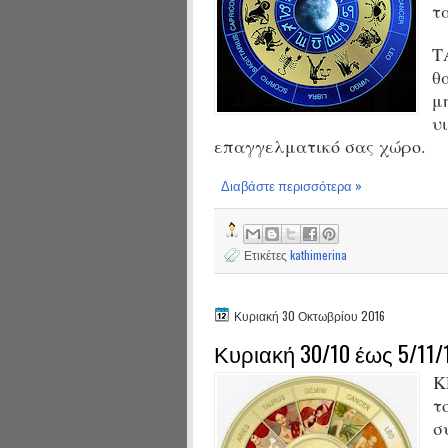
τ
Τ
θ
μ
υ
επαγγελματικό σας χώρο.
Διαβάστε περισσότερα »
Ετικέτες
kathimerina
Κυριακή 30 Οκτωβρίου 2016
Κυριακή 30/10 έως 5/11/
Κ
τ
σ