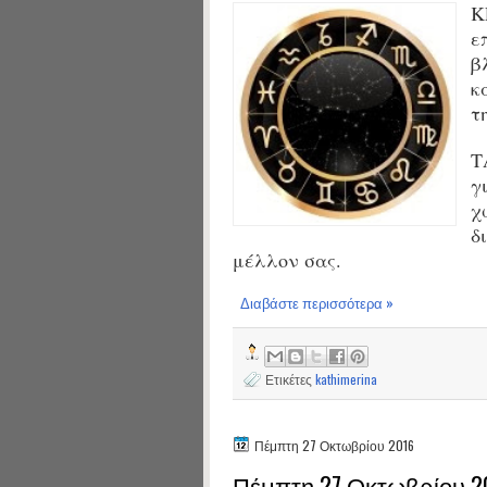
Κ
ε
β
κ
τ
Τ
γ
χ
δ
μέλλον σας.
Διαβάστε περισσότερα »
Ετικέτες
kathimerina
Πέμπτη 27 Οκτωβρίου 2016
Πέμπτη 27 Οκτωβρίου 2