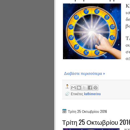
Κ
ι
δ
β
Τ
ο
σ
α
Διαβάστε περισσότερα »
Ετικέτες
kathimerina
Τρίτη 25 Οκτωβρίου 2016
Τρίτη 25 Οκτωβρίου 201