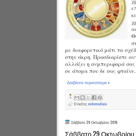
χ
ε
κ
χ
α
Θ
σ
με διαφορετικό μάτι τα σχέδ
στην άκρη. Προσδιορίστε αυ
αλλάζει η συμπεριφορά σας 
σε άτομα που δε σας φταίνε.
Διαβάστε περισσότερα »
Ετικέτες
evdomadiaia
Σάββατο 29 Οκτωβρίου 2016
Σάββατο 29 Οκτωβρίου 