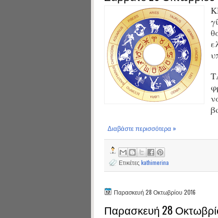
Κ
γ
θ
ε
υ
Τ
φ
ν
β
Διαβάστε περισσότερα »
Ετικέτες
kathimerina
Παρασκευή 28 Οκτωβρίου 2016
Παρασκευή 28 Οκτωβρί