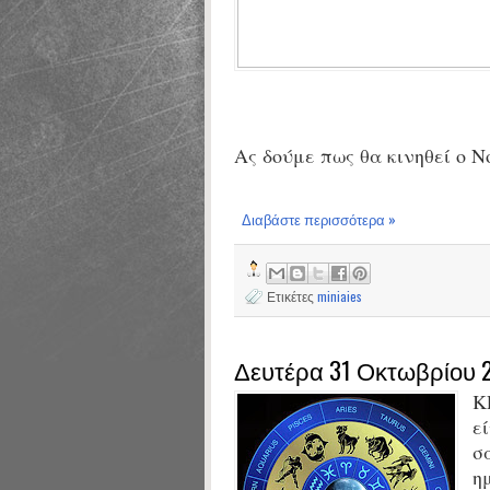
Ας δούμε πως θα κινηθεί ο Ν
Διαβάστε περισσότερα »
Ετικέτες
miniaies
Δευτέρα 31 Οκτωβρίου 
Κ
ε
σ
η