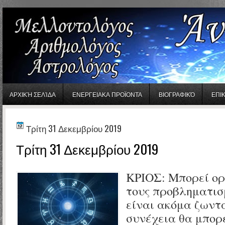
gaminator онлайн
ΑΡΧΙΚΉ ΣΕΛΊΔΑ
ΕΝΕΡΓΕΙΑΚΑ ΠΡΟΪΟΝΤΑ
ΒΙΟΓΡΑΦΙΚΌ
ΕΠΙ
Τρίτη 31 Δεκεμβρίου 2019
Τρίτη 31 Δεκεμβρίου 2019
ΚΡΙΟΣ:
Μπορεί ορ
τους προβληματισ
είναι ακόμα ζωντ
συνέχεια θα μπορ