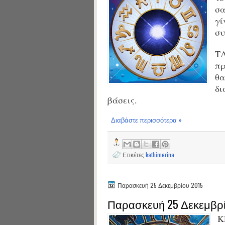
σα
γί
συ
Τ
πρ
θα
δι
βάσεις.
Διαβάστε περισσότερα »
Ετικέτες
kathimerina
Παρασκευή 25 Δεκεμβρίου 2015
Παρασκευή 25 Δεκεμβρί
Κ