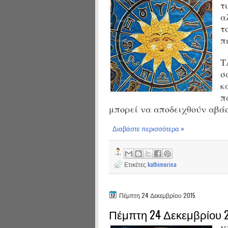
τ
α
τ
π
Τ
σ
κ
π
μπορεί να αποδειχθούν αβάσ
Διαβάστε περισσότερα »
Ετικέτες
kathimerina
Πέμπτη 24 Δεκεμβρίου 2015
Πέμπτη 24 Δεκεμβρίου 