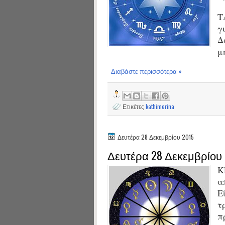
Τ
γ
Δ
μ
Διαβάστε περισσότερα »
Ετικέτες
kathimerina
Δευτέρα 28 Δεκεμβρίου 2015
Δευτέρα 28 Δεκεμβρίου 
Κ
α
Ε
τ
π