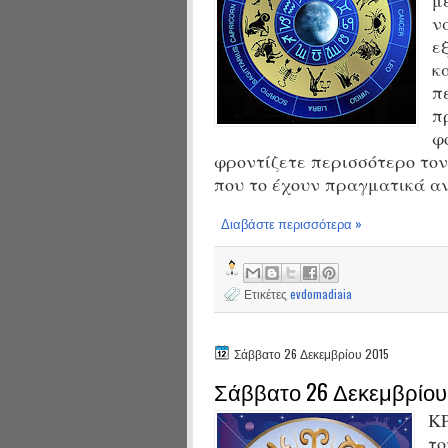
ν
ε
κ
π
π
φ
φροντίζετε περισσότερο τον
που το έχουν πραγματικά α
Διαβάστε περισσότερα »
Ετικέτες
evdomadiaia
Σάββατο 26 Δεκεμβρίου 2015
Σάββατο 26 Δεκεμβρίου
ΚΡ
το