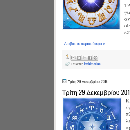
Τ
γι
αν
σί
επ
Διαβάστε περισσότερα »
Ετικέτες
kathimerina
Τρίτη 29 Δεκεμβρίου 2015
Τρίτη 29 Δεκεμβρίου 20
Κ
έ
π
λ
α