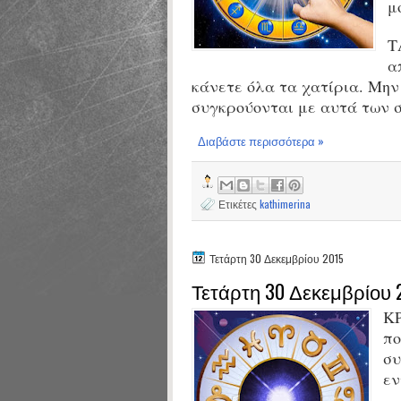
μ
Τ
α
κάνετε όλα τα χατίρια. Μην
συγκρούονται με αυτά των 
Διαβάστε περισσότερα »
Ετικέτες
kathimerina
Τετάρτη 30 Δεκεμβρίου 2015
Τετάρτη 30 Δεκεμβρίου 
ΚΡ
πο
συ
εν