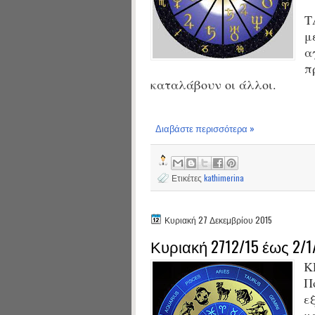
Τ
μ
α
π
καταλάβουν οι άλλοι.
Διαβάστε περισσότερα »
Ετικέτες
kathimerina
Κυριακή 27 Δεκεμβρίου 2015
Κυριακή 2712/15 έως 2/1
Κ
Π
ε
μ