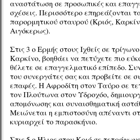
αναστάτωση σε προσωπικές και επαγγ
σχέσεις. Περισσότερο επηρεάζονται τ
παρορμητικού σταυρού (Κριός, Καρκίνο
Αιγόκερως).
Στις 3 ο Ερμής
στους Ιχθείς
σε τρίγωνο
Καρκίνο
, βοηθάει να πετύχετε πιο εύ
θέλετε σε επαγγελματικό επίπεδο. Συ
του συνεργάτες σας και προβείτε σε σ
επαφές. Η
Αφροδίτη
στον Ταύρο
σε τε
τον Πλούτωνα
στον Υδροχόο, δημιουργ
απομόνωσης και συναισθηματική αστά
Μειώνεται η εμπιστοσύνη απέναντι στ
κυριαρχεί το παρασκήνιο.
Στις 5 ο Ήλιος
στον Κριό
σε τετράγωνο