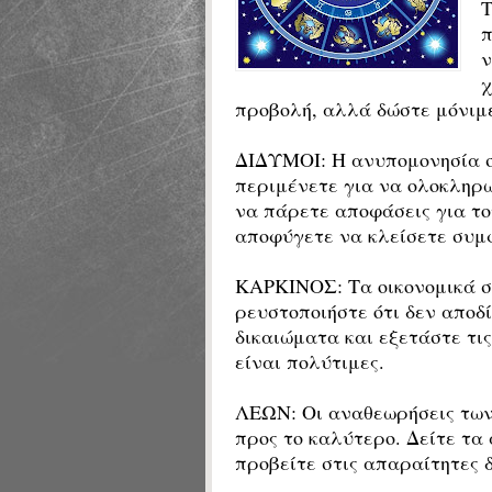
π
ν
χ
προβολή, αλλά δώστε μόνιμε
ΔΙΔΥΜΟΙ:
Η ανυπομονησία σ
περιμένετε για να ολοκληρω
να πάρετε αποφάσεις για το
αποφύγετε να κλείσετε συμ
ΚΑΡΚΙΝΟΣ: Τα οικονομικά σα
ρευστοποιήστε ότι δεν αποδ
δικαιώματα και εξετάστε τι
είναι πολύτιμες.
ΛΕΩΝ: Οι αναθεωρήσεις των
προς το καλύτερο. Δείτε τα
προβείτε στις απαραίτητες δ