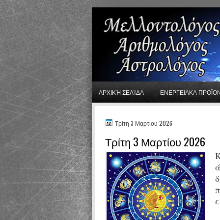
gaminator онлайн
ΑΡΧΙΚΉ ΣΕΛΊΔΑ
ΕΝΕΡΓΕΙΑΚΑ ΠΡΟΪΟ
Τρίτη 3 Μαρτίου 2026
Τρίτη 3 Μαρτίου 2026
Κ
ά
δ
π
ε