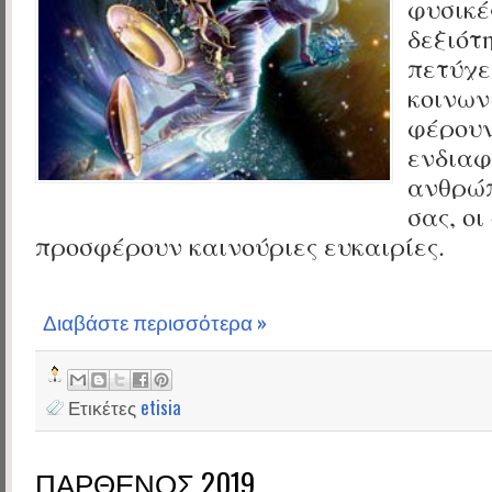
φυσικέ
δεξιότ
πετύχε
κοινων
φέρουν
ενδιαφ
ανθρώπ
σας, οι
προσφέρουν καινούριες ευκαιρίες.
Διαβάστε περισσότερα »
Ετικέτες
etisia
ΠΑΡΘΕΝΟΣ 2019