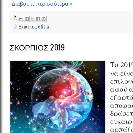
Διαβάστε περισσότερα »
Ετικέτες
etisia
ΣΚΟΡΠΙΟΣ 2019
Το
201
να είν
επιλογ
αφού α
εξαρτά
αποφασ
δράσετ
ευκαιρ
αρπάξε