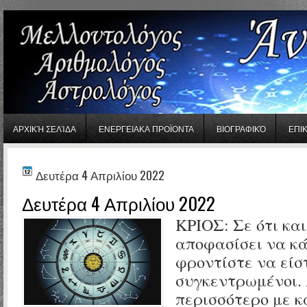
gaminator онлайн
ΑΡΧΙΚΉ ΣΕΛΊΔΑ
ΕΝΕΡΓΕΙΑΚΑ ΠΡΟΪΟΝΤΑ
ΒΙΟΓΡΑΦΙΚΌ
ΕΠΙ
Δευτέρα 4 Απριλίου 2022
Δευτέρα 4 Απριλίου 2022
ΚΡΙΟΣ:
Σε ότι και
αποφασίσει να κά
φροντίστε να είσ
συγκεντρωμένοι.
περισσότερο με κ