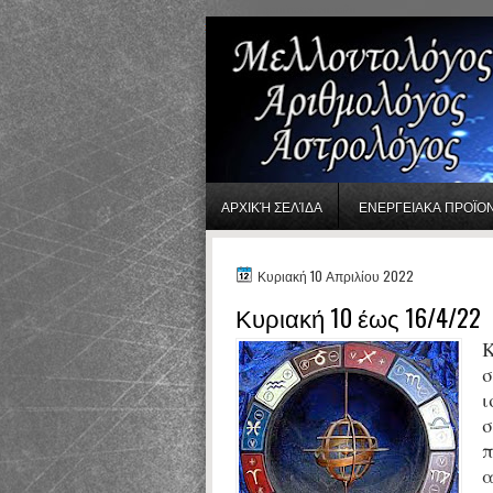
gaminator онлайн
ΑΡΧΙΚΉ ΣΕΛΊΔΑ
ΕΝΕΡΓΕΙΑΚΑ ΠΡΟΪΟ
Κυριακή 10 Απριλίου 2022
Κυριακή 10 έως 16/4/22
Κ
σ
ι
σ
π
α