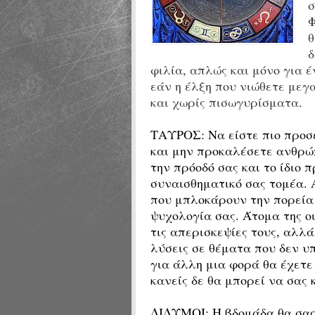
σ
Φ
θ
δ
φιλία, απλώς και μόνο για 
εάν η έλξη που νιώθετε μεγ
και χωρίς πισωγυρίσματα.
ΤΑΥΡΟΣ:
Να είστε πιο προσ
και μην προκαλέσετε ανθρώ
την πρόοδό σας και το ίδιο π
συναισθηματικό σας τομέα. 
που μπλοκάρουν την πορεία 
ψυχολογία σας. Άτομα της ο
τις απερισκεψίες τους, αλλά
λύσεις σε θέματα που δεν υ
για άλλη μια φορά θα έχετε 
κανείς δε θα μπορεί να σας 
ΔΙΔΥΜΟΙ:
Η βδομάδα θα σας 