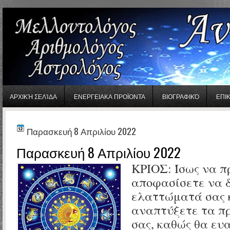
gaminator онлайн
ΑΡΧΙΚΉ ΣΕΛΊΔΑ
ΕΝΕΡΓΕΙΑΚΑ ΠΡΟΪΟΝΤΑ
ΒΙΟΓΡΑΦΙΚΌ
ΕΠΙ
Παρασκευή 8 Απριλίου 2022
Παρασκευή 8 Απριλίου 2022
ΚΡΙΟΣ: Ίσως να π
αποφασίσετε να 
ελαττώματά σας 
αναπτύξετε τα π
σας, καθώς θα ευ