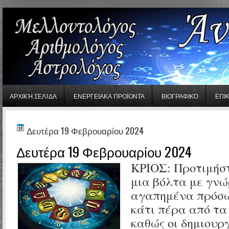
gaminator онлайн
ΑΡΧΙΚΉ ΣΕΛΊΔΑ
ΕΝΕΡΓΕΙΑΚΑ ΠΡΟΪΟΝΤΑ
ΒΙΟΓΡΑΦΙΚΌ
ΕΠΙ
Δευτέρα 19 Φεβρουαρίου 2024
Δευτέρα 19 Φεβρουαρίου 2024
ΚΡΙΟΣ:
Προτιμήστ
μια βόλτα με γνώ
αγαπημένα πρόσ
κάτι πέρα από τα
καθώς οι δημιουρ