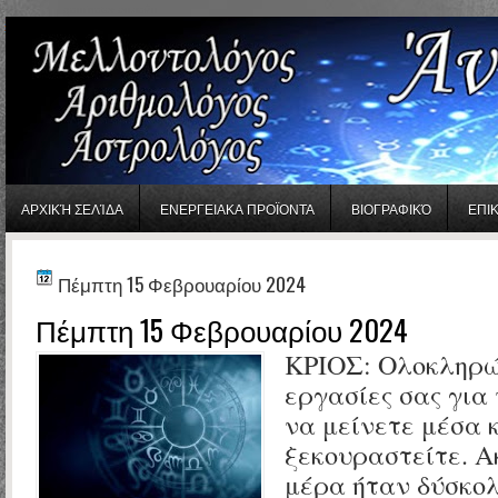
gaminator онлайн
ΑΡΧΙΚΉ ΣΕΛΊΔΑ
ΕΝΕΡΓΕΙΑΚΑ ΠΡΟΪΟΝΤΑ
ΒΙΟΓΡΑΦΙΚΌ
ΕΠΙ
Πέμπτη 15 Φεβρουαρίου 2024
Πέμπτη 15 Φεβρουαρίου 2024
ΚΡΙΟΣ:
Ολοκληρώ
εργασίες σας για
να μείνετε μέσα 
ξεκουραστείτε. Α
μέρα ήταν δύσκολ