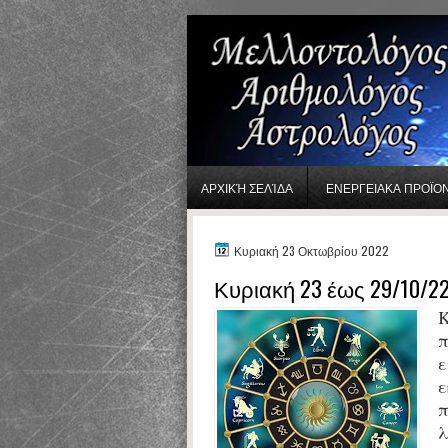
gaminator онлайн
ΑΡΧΙΚΉ ΣΕΛΊΔΑ
ΕΝΕΡΓΕΙΑΚΑ ΠΡΟΪΟ
Κυριακή 23 Οκτωβρίου 2022
Κυριακή 23 έως 29/10/2
Κ
π
ε
ε
π
λ