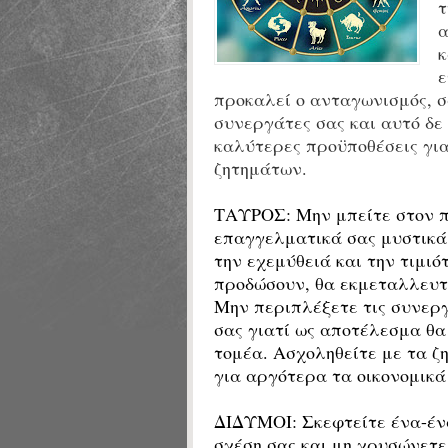
τ
α
κ
ε
προκαλεί ο ανταγωνισμός, σα
συνεργάτες σας και αυτό δε
καλύτερες προϋποθέσεις για
ζητημάτων.
ΤΑΥΡΟΣ:
Μην μπείτε στον 
επαγγελματικά σας μυστικά 
την εχεμύθειά και την τιμιότ
προδώσουν, θα εκμεταλλευτο
Μην περιπλέξετε τις συνεργ
σας γιατί ως αποτέλεσμα θα
τομέα. Ασχοληθείτε με τα 
για αργότερα τα οικονομικά
ΔΙΔΥΜΟΙ:
Σκεφτείτε ένα-έν
σχέση σας και μη χρυσώνετε 