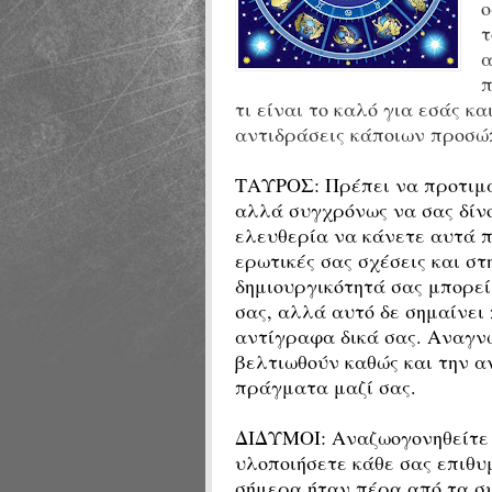
ο
τ
α
π
τι είναι το καλό για εσάς κ
αντιδράσεις κάποιων προσώ
ΤΑΥΡΟΣ:
Πρέπει να προτιμά
αλλά συγχρόνως να σας δίνο
ελευθερία να κάνετε αυτά π
ερωτικές σας σχέσεις και στ
δημιουργικότητά σας μπορεί 
σας, αλλά αυτό δε σημαίνει 
αντίγραφα δικά σας. Αναγν
βελτιωθούν καθώς και την α
πράγματα μαζί σας.
ΔΙΔΥΜΟΙ:
Αναζωογονηθείτε 
υλοποιήσετε κάθε σας επιθυ
σήμερα ήταν πέρα από τα σ