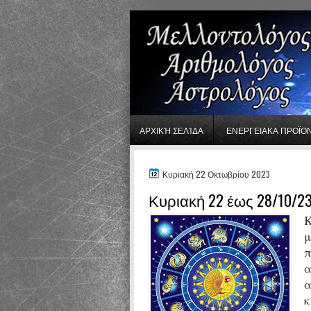
gaminator онлайн
ΑΡΧΙΚΉ ΣΕΛΊΔΑ
ΕΝΕΡΓΕΙΑΚΑ ΠΡΟΪΟ
Κυριακή 22 Οκτωβρίου 2023
Κυριακή 22 έως 28/10/2
Κ
μ
π
α
α
κ