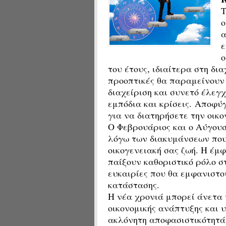
Τ
ο
α
ε
ο
του έτους, ιδιαίτερα στη δι
προοπτικές θα παραμείνουν 
διαχείριση και συνετό έλεγ
εμπόδια και κρίσεις. Αποφύ
για να διατηρήσετε την οικ
Ο Φεβρουάριος και ο Αύγουσ
λόγω των διακυμάνσεων που
οικογενειακή σας ζωή. Η έμφ
παίξουν καθοριστικό ρόλο σ
ευκαιρίες που θα εμφανιστο
κατάστασης.
Η νέα χρονιά μπορεί άνετα 
οικονομικής ανάπτυξης και
ακλόνητη αποφασιστικότητά 