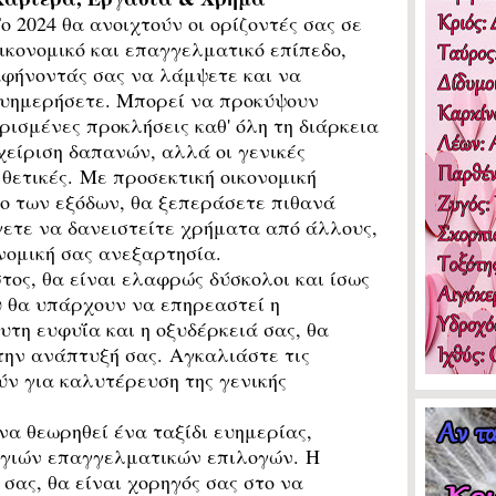
ο 2024 θα ανοιχτούν οι ορίζοντές σας σε
ικονομικό και επαγγελματικό επίπεδο,
φήνοντάς σας να λάμψετε και να
υημερήσετε. Μπορεί να προκύψουν
ρισμένες προκλήσεις καθ' όλη τη διάρκεια
αχείριση δαπανών, αλλά οι γενικές
θετικές. Με προσεκτική οικονομική
χο των εξόδων, θα ξεπεράσετε πιθανά
γετε να δανειστείτε χρήματα από άλλους,
ονομική σας ανεξαρτησία.
τος, θα είναι ελαφρώς δύσκολοι και ίσως
 θα υπάρχουν να επηρεαστεί η
υτη ευφυΐα και η οξυδέρκειά σας, θα
την ανάπτυξή σας. Αγκαλιάστε τις
ύν για καλυτέρευση της γενικής
να θεωρηθεί ένα ταξίδι ευημερίας,
 υγιών επαγγελματικών επιλογών. Η
σας, θα είναι χορηγός σας στο να