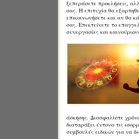
ξεπεράσετε προκλήσεις, αλλ
σας. Η επιτυχία θα εξαρτηθε
επικοινωνήσετε και αν θα κά
σας. Επεκτείνετε το επαγγε
συνεργασίες και καινούριου
άσκησης. Διασφαλίστε χρόνο
διαταράξει έντονα τις ισορ
συμβουλές ειδικών για να δ