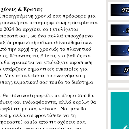
χέσεις & Έρωτας
 προηγούμενη χρονιά σας πρόσφερε μια
ρμονική και μεταμορφωτική εμπειρία και
ο 2024 θα αρχίσει να ξετυλίγεται
προστά σας, ως ένα πολλά υποσχόμενο
αξίδι ρομαντισμού και συναισθημάτων.
πό την αρχή της χρονιάς το πλανητικό
ας, θέτοντας τις βάσεις για βαθιές και
ρα θα χρειαστεί να επιδείξετε αφοσίωση
α υπάρξουν σημαντικές ευκαιρίες για
ο. Μην αποκλείσετε το ενδεχόμενο η
επαγγελματικού σας τομέα το διάστημα
ι, θα συναναστραφείτε με άτομα που θα
όψεις και ενδιαφέροντα, αλλά κυρίως θα
 φοβάστε μη σας κρίνουν. Ναι μεν θ
α
τωση, αλλά αν φροντίσετε να τη
ηρεαστεί καμία από τις σχέσεις σας.
 ευκαιρίες για να ερωτευτείτε, να