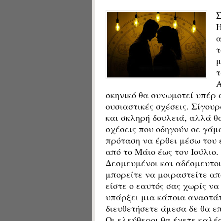
Σ
Η
α
τ
μ
τ
Α
σκηνικό θα συνωμοτεί υπέρ σ
ουσιαστικές σχέσεις. Σίγου
και σκληρή δουλειά, αλλά θ
σχέσεις που οδηγούν σε γάμ
πρόταση να έρθει μέσω του 
από το Μάιο έως τον Ιούλιο.
Δεσμευμένοι και αδέσμευτο
μπορείτε να μοιραστείτε απ
είστε ο εαυτός σας χωρίς να
υπάρξει μια κάποια αναστά
διευθετήσετε άμεσα δε θα επ
Οι ελεύθεροι θα έχετε καλές