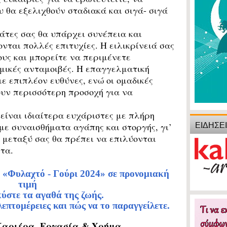
υ θα εξελιχθούν σταδιακά και σιγά- σιγά
γάτες σας θα υπάρχει συνέπεια και
νται πολλές επιτυχίες.
Η ειλικρίνειά σας
ους και μπορείτε να περιμένετε
μικές ανταμοιβές. Η επαγγελματική
ε επιπλέον ευθύνες, ενώ οι ομαδικές
ουν περισσότερη προσοχή για να
 είναι ιδιαίτερα ευχάριστες με πλήρη
ΕΙΔΗΣΕ
ε συναισθήματα αγάπης και στοργής, γι’
 μεταξύ σας θα πρέπει να επιλύονται
ητα.
 «Φυλαχτό - Γούρι 2024» σε προνομιακή
τιμή
κύστε τα αγαθά της ζωής.
λεπτομέρειες και πώς να το παραγγείλετε.
Καριέρα, Εργασία & Χρήμα