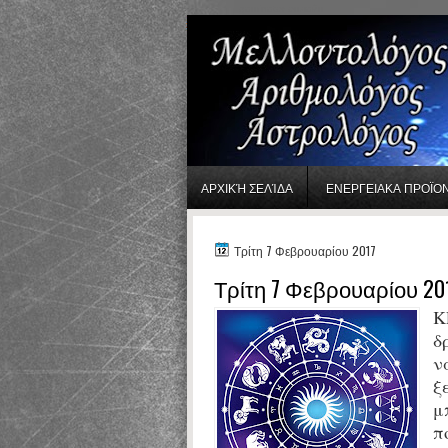
gaminator онлайн
ΑΡΧΙΚΉ ΣΕΛΊΔΑ
ΕΝΕΡΓΕΙΑΚΑ ΠΡΟΪΟ
Τρίτη 7 Φεβρουαρίου 2017
Τρίτη 7 Φεβρουαρίου 20
Κ
δ
ν
ξ
μ
π