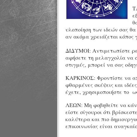
Τ
ε
θ
υλοποίηση των ιδεών σας θα
αν ακόμα χρειάζεται κόπος 
ΔΙΔΥΜΟΙ:
Αντιμετωπίστε ρεα
αφήσετε τη μελαγχολία να 
στιγμές, μπορεί να σας οδηγ
ΚΑΡΚΙΝΟΣ: Φροντίστε να απ
φθαρμένες σκέψεις και ιδέες
έχετε, χρησιμοποιήστε το ως
ΛΕΩΝ: Μη φοβηθείτε να κάν
είστε σίγουροι ότι βρίσκεστ
καλύτερα και πιο δημιουργικ
επικοινωνίας είναι αναγκαίο