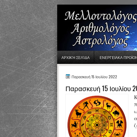
gaminator онлайн
ΑΡΧΙΚΉ ΣΕΛΊΔΑ
ΕΝΕΡΓΕΙΑΚΑ ΠΡΟΪΟ
Παρασκευή 15 Ιουλίου 2022
Παρασκευή 15 Ιουλίου 2
Κ
π
ω
α
ζ