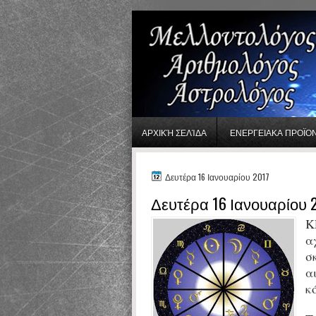
gaminator онлайн
ΑΡΧΙΚΉ ΣΕΛΊΔΑ
ΕΝΕΡΓΕΙΑΚΑ ΠΡΟΪΟ
Δευτέρα 16 Ιανουαρίου 2017
Δευτέρα 16 Ιανουαρίου 
Κ
α
σ
α
κ