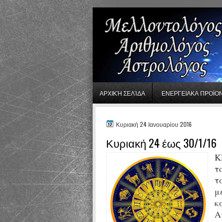
gaminator онлайн
ΑΡΧΙΚΉ ΣΕΛΊΔΑ
ΕΝΕΡΓΕΙΑΚΑ ΠΡΟΪΟ
Κυριακή 24 Ιανουαρίου 2016
Κυριακή 24 έως 30/1/16
Κ
τ
τ
μ
κ
Α