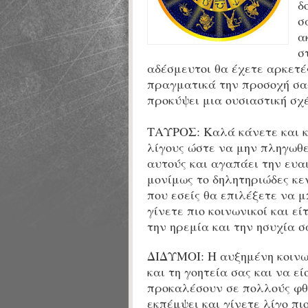
δ
σ
α
σ
αδέσμευτοι θα έχετε αρκετέ
πραγματικά την προσοχή σας
προκύψει μια ουσιαστική σχ
ΤΑΥΡΟΣ:
Καλά κάνετε και 
λίγους ώστε να μην πληγωθε
αυτούς και αγαπάει την ευα
μονίμως το δηλητηριώδες κε
που εσείς θα επιλέξετε να μ
γίνετε πιο κοινωνικοί και εί
την ηρεμία και την ησυχία 
ΔΙΔΥΜΟΙ:
Η αυξημένη κοινων
και τη γοητεία σας και να εί
προκαλέσουν σε πολλούς φθό
εκπέμψει και γίνετε λίγο πι