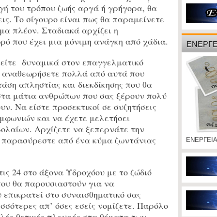
γή του τρόπου ζωής αργά ή γρήγορα, θα
εις. Το σίγουρο είναι πως θα παραμείνετε
ημα πλέον. Σταδιακά αρχίζει η
ό που έχει μια μόνιμη ανάγκη από χάδια.
ΕΝΕΡΓΕ
είτε δυναμικά στον επαγγελματικό
α αναθεωρήσετε πολλά από αυτά που
άση απληστίας και διεκδίκησης που θα
 στα μάτια ανθρώπων που σας ξέρουν πολύ
υν. Να είστε προσεκτικοί σε συζητήσεις
μφωνιών και να έχετε μελετήσει
ολαίων. Αρχίζετε να ξεπερνάτε την
α παρασύρεστε από ένα κύμα ζωντάνιας
ΕΝΕΡΓΕΙ
ις 24 στο άξονα Υδροχόου με το ζώδιό
που θα παρουσιαστούν για να
 επικρατεί στο συναισθηματικό σας
ισσότερες απ’ όσες εσείς νομίζετε. Παρόλο
λές θετικές πλευρές στα θέματα των