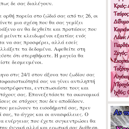
 πως δε σας διαλέγουν.
 ορθή πορεία στο ζώδιό σας από τις 26, ο
ι
άνετε μια σχέση που θα σας γεμίζει
ράξενο αν θα δεχθείτε και προτάσεις που
ά μείνετε κλειδωμένοι εξαιτίας ενός
τα να σας προσφέρει, αλλά εσείς
αλλάξετε τα δεδομένα. Αφεθείτε στη
ύστε ότι στερηθήκατε. Η μαγεία θα
είστε δεσμευμένοι.
νο στις 24/1 στον άξονα του ζωδίου σας
ποφασιστικότητά σας να γίνει αντιληπτή
ναστρέφονται, εντυπωσιάστε τους και
τόχους σας. Επανεξετάσετε τα οικονομικά
άσεις σε στόχους που δεν αποδίδουν.
που μειώνουν τα εισοδήματά σας, πριν
 σας, το άγχος και οι ανασφάλειες. Ο
α ενέργειας που έχετε συγκεντρώσει θα
την ψυχική αλλά και ερωτική σας διάθεση.