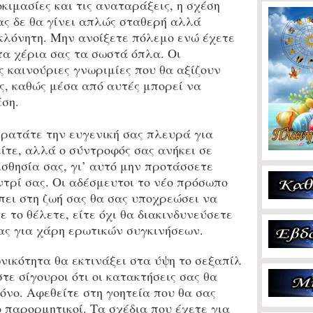
οκιμασίες και τις αναταράξεις, η σχέση
ας δε θα γίνει απλώς σταθερή αλλά
κλόνητη. Μην ανοίξετε πόλεμο ενώ έχετε
τα χέρια σας τα σωστά όπλα. Οι
ς καινούριες γνωριμίες που θα αξίζουν
, καθώς μέσα από αυτές μπορεί να
έση.
κρατάτε την ευγενική σας πλευρά για
ίτε, αλλά ο σύντροφός σας ανήκει σε
ισθησία σας, γι’ αυτό μην προτάσσετε
ντρί σας. Οι αδέσμευτοι το νέο πρόσωπο
πει στη ζωή σας θα σας υποχρεώσει να
τε το θέλετε, είτε όχι θα διακινδυνεύσετε
σας για χάρη ερωτικών συγκινήσεων.
ικότητα θα εκτινάξει στα ύψη το σεξαπίλ
στε σίγουροι ότι οι κατακτήσεις σας θα
νο. Αφεθείτε στη γοητεία που θα σας
ο παρορμητικοί. Τα σχέδια που έχετε για