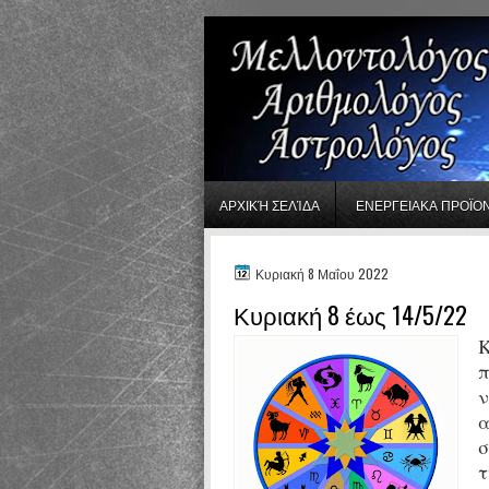
gaminator онлайн
ΑΡΧΙΚΉ ΣΕΛΊΔΑ
ΕΝΕΡΓΕΙΑΚΑ ΠΡΟΪΟ
Κυριακή 8 Μαΐου 2022
Κυριακή 8 έως 14/5/22
Κ
π
ν
α
σ
τ