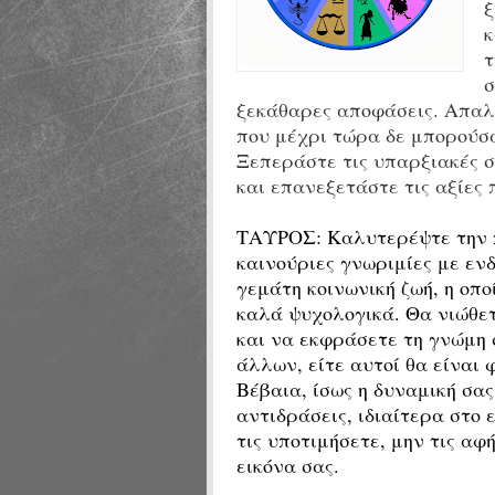
ξ
κ
τ
σ
ξεκάθαρες αποφάσεις. Απαλ
που μέχρι τώρα δε μπορούσα
Ξεπεράστε τις υπαρξιακές σ
και επανεξετάστε τις αξίες 
ΤΑΥΡΟΣ:
Καλυτερέψτε την 
καινούριες γνωριμίες με εν
γεμάτη κοινωνική ζωή, η οπ
καλά ψυχολογικά. Θα νιώθετ
και να εκφράσετε τη γνώμη 
άλλων, είτε αυτοί θα είναι 
Βέβαια, ίσως η δυναμική σα
αντιδράσεις, ιδιαίτερα στο
τις υποτιμήσετε, μην τις α
εικόνα σας.