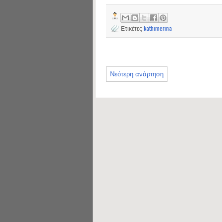
Ετικέτες
kathimerina
Νεότερη ανάρτηση