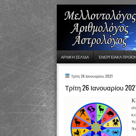
gaminator онлайн
ΑΡΧΙΚΉ ΣΕΛΊΔΑ
ΕΝΕΡΓΕΙΑΚΑ ΠΡΟΪΟ
Τρίτη 26 Ιανουαρίου 2021
Τρίτη 26 Ιανουαρίου 202
Κ
σ
κ
τ
π