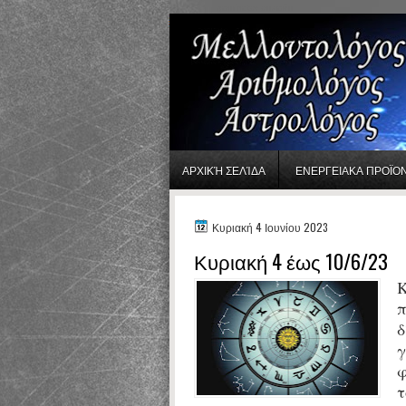
gaminator онлайн
ΑΡΧΙΚΉ ΣΕΛΊΔΑ
ΕΝΕΡΓΕΙΑΚΑ ΠΡΟΪΟ
Κυριακή 4 Ιουνίου 2023
Κυριακή 4 έως 10/6/23
Κ
π
δ
γ
φ
τ