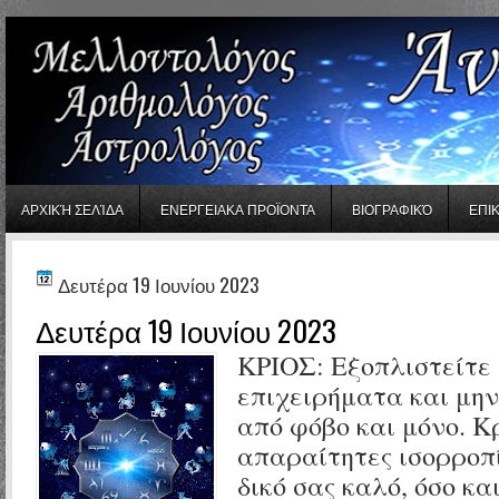
gaminator онлайн
ΑΡΧΙΚΉ ΣΕΛΊΔΑ
ΕΝΕΡΓΕΙΑΚΑ ΠΡΟΪΟΝΤΑ
ΒΙΟΓΡΑΦΙΚΌ
ΕΠΙ
Δευτέρα 19 Ιουνίου 2023
Δευτέρα 19 Ιουνίου 2023
ΚΡΙΟΣ:
Εξοπλιστείτε 
επιχειρήματα και μη
από φόβο και μόνο. Κ
απαραίτητες ισορροπί
δικό σας καλό, όσο κα