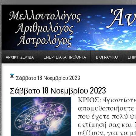
gaminator онлайн
ΑΡΧΙΚΉ ΣΕΛΊΔΑ
ΕΝΕΡΓΕΙΑΚΑ ΠΡΟΪΟΝΤΑ
ΒΙΟΓΡΑΦΙΚΌ
ΕΠΙ
Σάββατο 18 Νοεμβρίου 2023
Σάββατο 18 Νοεμβρίου 2023
ΚΡΙΟΣ: Φροντίστ
απομυθοποιήσετε
που έχετε πολύ ψ
εκτίμησή σας και 
αξίζουν, για να 