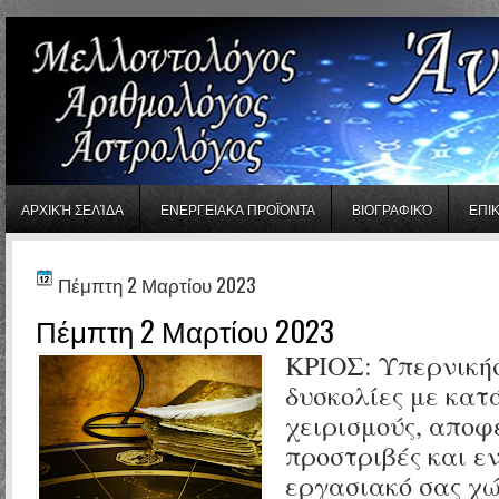
gaminator онлайн
ΑΡΧΙΚΉ ΣΕΛΊΔΑ
ΕΝΕΡΓΕΙΑΚΑ ΠΡΟΪΟΝΤΑ
ΒΙΟΓΡΑΦΙΚΌ
ΕΠΙ
Πέμπτη 2 Μαρτίου 2023
Πέμπτη 2 Μαρτίου 2023
ΚΡΙΟΣ:
Υπερνικήσ
δυσκολίες με κατ
χειρισμούς, αποφ
προστριβές και ε
εργασιακό σας χ