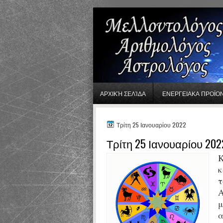
gaminator онлайн
ΑΡΧΙΚΉ ΣΕΛΊΔΑ
ΕΝΕΡΓΕΙΑΚΑ ΠΡΟΪΟ
Τρίτη 25 Ιανουαρίου 2022
Τρίτη 25 Ιανουαρίου 202
Κ
κ
τ
Α
μ
α