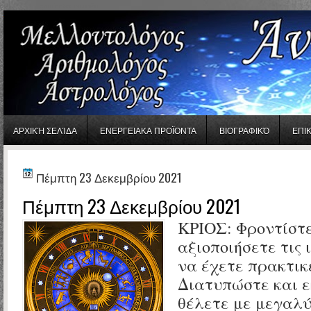
gaminator онлайн
ΑΡΧΙΚΉ ΣΕΛΊΔΑ
ΕΝΕΡΓΕΙΑΚΑ ΠΡΟΪΟΝΤΑ
ΒΙΟΓΡΑΦΙΚΌ
ΕΠΙ
Πέμπτη 23 Δεκεμβρίου 2021
Πέμπτη 23 Δεκεμβρίου 2021
ΚΡΙΟΣ:
Φροντίστε
αξιοποιήσετε τις ι
να έχετε πρακτικέ
Διατυπώστε και ε
θέλετε με μεγαλύ