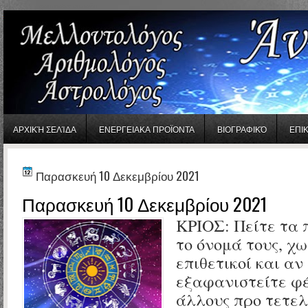
gaminator онлайн
ΑΡΧΙΚΉ ΣΕΛΊΔΑ
ΕΝΕΡΓΕΙΑΚΑ ΠΡΟΪΟΝΤΑ
ΒΙΟΓΡΑΦΙΚΌ
ΕΠΙ
Παρασκευή 10 Δεκεμβρίου 2021
Παρασκευή 10 Δεκεμβρίου 2021
ΚΡΙΟΣ: Πείτε τα
το όνομά τους, χω
επιθετικοί και αν
εξαφανιστείτε φ
άλλους προ τετε