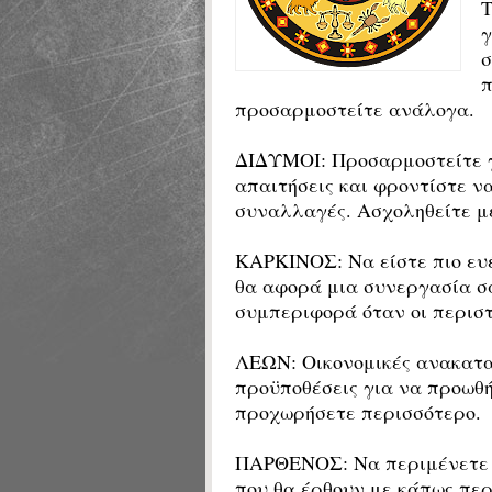
Τ
γ
σ
π
προσαρμοστείτε ανάλογα.
ΔΙΔΥΜΟΙ: Προσαρμοστείτε γ
απαιτήσεις και φροντίστε να
συναλλαγές. Ασχοληθείτε με
ΚΑΡΚΙΝΟΣ: Να είστε πιο ευέ
θα αφορά μια συνεργασία σα
συμπεριφορά όταν οι περιστ
ΛΕΩΝ: Οικονομικές ανακατα
προϋποθέσεις για να προωθή
προχωρήσετε περισσότερο.
ΠΑΡΘΕΝΟΣ: Να περιμένετε σ
που θα έρθουν με κάπως περ