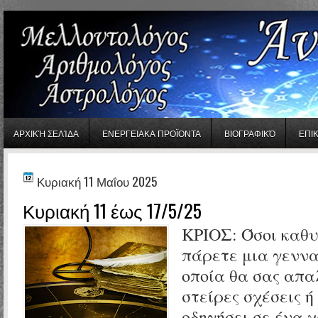
gaminator онлайн
ΑΡΧΙΚΉ ΣΕΛΊΔΑ
ΕΝΕΡΓΕΙΑΚΑ ΠΡΟΪΟΝΤΑ
ΒΙΟΓΡΑΦΙΚΌ
ΕΠΙ
Κυριακή 11 Μαΐου 2025
Κυριακή 11 έως 17/5/25
ΚΡΙΟΣ:
Όσοι καθυ
πάρετε μια γεννα
οποία θα σας απα
στείρες σχέσεις ή
οδηγήσει σε ένα 