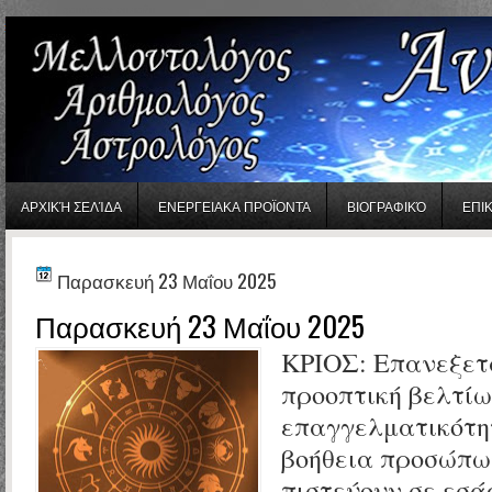
gaminator онлайн
ΑΡΧΙΚΉ ΣΕΛΊΔΑ
ΕΝΕΡΓΕΙΑΚΑ ΠΡΟΪΟΝΤΑ
ΒΙΟΓΡΑΦΙΚΌ
ΕΠΙ
Παρασκευή 23 Μαΐου 2025
Παρασκευή 23 Μαΐου 2025
ΚΡΙΟΣ:
Επανεξετ
προοπτική βελτίω
επαγγελματικότητ
βοήθεια προσώπω
πιστεύουν σε εσά