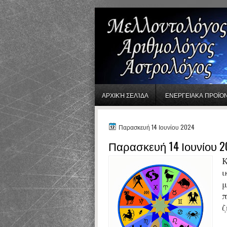
gaminator онлайн
ΑΡΧΙΚΉ ΣΕΛΊΔΑ
ΕΝΕΡΓΕΙΑΚΑ ΠΡΟΪΟ
Παρασκευή 14 Ιουνίου 2024
Παρασκευή 14 Ιουνίου 2
Κ
ι
μ
π
ζ