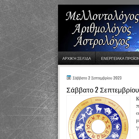
gaminator онлайн
ΑΡΧΙΚΉ ΣΕΛΊΔΑ
ΕΝΕΡΓΕΙΑΚΑ ΠΡΟΪΟ
Σάββατο 2 Σεπτεμβρίου 2023
Σάββατο 2 Σεπτεμβρίου
Κ
π
α
μ
γ