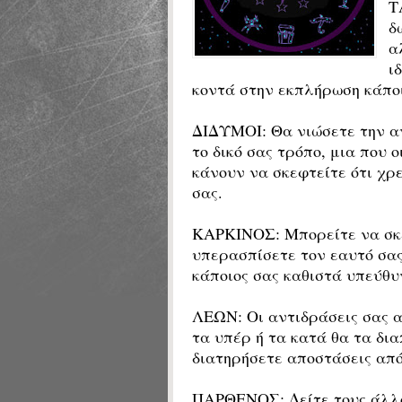
Τ
δ
α
ι
κοντά στην εκπλήρωση κάπο
ΔΙΔΥΜΟΙ: Θα νιώσετε την αν
το δικό σας τρόπο, μια που 
κάνουν να σκεφτείτε ότι χρ
σας.
ΚΑΡΚΙΝΟΣ: Μπορείτε να σκε
υπερασπίσετε τον εαυτό σας,
κάποιος σας καθιστά υπεύθυ
ΛΕΩΝ: Οι αντιδράσεις σας α
τα υπέρ ή τα κατά θα τα δια
διατηρήσετε αποστάσεις από
ΠΑΡΘΕΝΟΣ: Δείτε τους άλλο