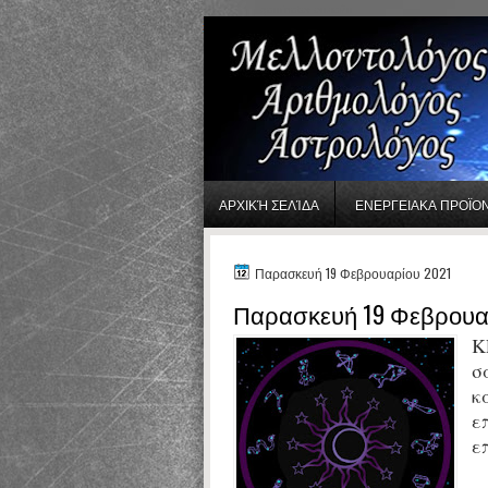
gaminator онлайн
ΑΡΧΙΚΉ ΣΕΛΊΔΑ
ΕΝΕΡΓΕΙΑΚΑ ΠΡΟΪΟ
Παρασκευή 19 Φεβρουαρίου 2021
Παρασκευή 19 Φεβρουα
Κ
σ
κ
ε
ε