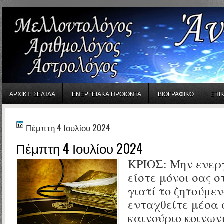
gaminator онлайн
ΑΡΧΙΚΉ ΣΕΛΊΔΑ
ΕΝΕΡΓΕΙΑΚΑ ΠΡΟΪΟΝΤΑ
ΒΙΟΓΡΑΦΙΚΌ
ΕΠΙ
Πέμπτη 4 Ιουλίου 2024
Πέμπτη 4 Ιουλίου 2024
ΚΡΙΟΣ: Μην ενεργ
είστε μόνοι σας σ
γιατί το ζητούμεν
ενταχθείτε μέσα 
καινούριο κοινων