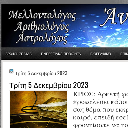
gaminator онлайн
ΑΡΧΙΚΉ ΣΕΛΊΔΑ
ΕΝΕΡΓΕΙΑΚΑ ΠΡΟΪΟΝΤΑ
ΒΙΟΓΡΑΦΙΚΌ
ΕΠΙ
Τρίτη 5 Δεκεμβρίου 2023
Τρίτη 5 Δεκεμβρίου 2023
ΚΡΙΟΣ: Αρκετή φό
προκαλέσει κάποι
σας θέμα που εκκ
καιρό, επειδή εσεί
φροντίσατε να το