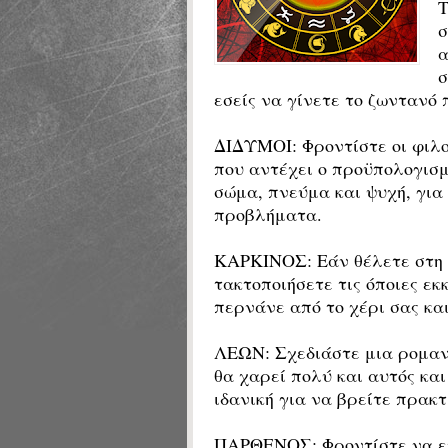
σ
α
σ
εσείς να γίνετε το ζωντανό
ΔΙΔΥΜΟΙ:
Φροντίστε οι φιλο
που αντέχει ο προϋπολογισμ
σώμα, πνεύμα και ψυχή, γι
προβλήματα.
ΚΑΡΚΙΝΟΣ: Εάν θέλετε στη 
τακτοποιήσετε τις όποιες ε
περνάνε από το χέρι σας κα
ΛΕΩΝ: Σχεδιάστε μια ρομαντ
θα χαρεί πολύ και αυτός κα
ιδανική για να βρείτε πρακτ
ΠΑΡΘΕΝΟΣ: Φροντίστε να επ