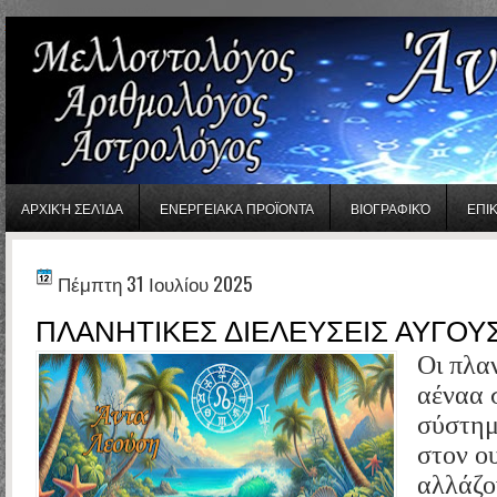
gaminator онлайн
ΑΡΧΙΚΉ ΣΕΛΊΔΑ
ΕΝΕΡΓΕΙΑΚΑ ΠΡΟΪΟΝΤΑ
ΒΙΟΓΡΑΦΙΚΌ
ΕΠΙ
Πέμπτη 31 Ιουλίου 2025
ΠΛΑΝΗΤΙΚΕΣ ΔΙΕΛΕΥΣΕΙΣ ΑΥΓΟΥΣ
Οι πλα
αέναα 
σύστημ
στον ο
αλλάζο