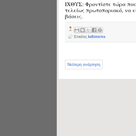
ΙΧΘΥΣ: Φροντίστε τώρα που
τελείως πρωτοποριακό, να ε
βάσεις.
Ετικέτες
kathimerina
Νεότερη ανάρτηση