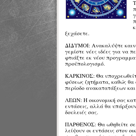
π
γ
π
κ
ξεχάσετε.
ΔΙΔΥΜΟΙ:
Ανακαλύψτε καινο
γεμίστε νέες ιδέες για να π
φτιάξτε εκ νέου προγραμματ
προϋπολογισμό.
ΚΑΡΚΙΝΟΣ: Θα υποχρεωθείτε
φύσεως ζητήματα, καθώς θα 
περίοδο ανακατατάξεων και
ΛΕΩΝ: Η οικονομική σας κατ
εντάσεις, αλλά θα υπάρξουν 
δουλειές σας.
ΠΑΡΘΕΝΟΣ: Θα ωθηθείτε σε γ
λείψουν οι εντάσεις στον ο