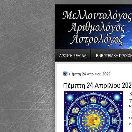
gaminator онлайн
ΑΡΧΙΚΉ ΣΕΛΊΔΑ
ΕΝΕΡΓΕΙΑΚΑ ΠΡΟΪΟ
Πέμπτη 24 Απριλίου 2025
Πέμπτη 24 Απριλίου 202
Κ
γ
κ
π
α
ε