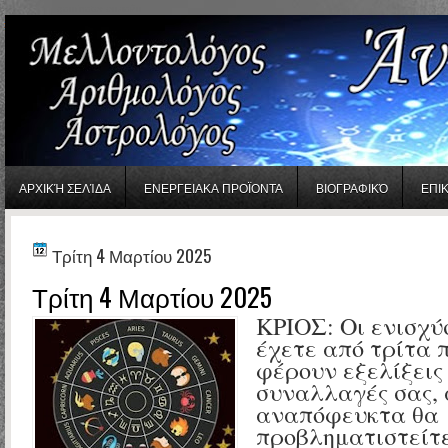
gaminator онлайн
ΑΡΧΙΚΉ ΣΕΛΊΔΑ
ΕΝΕΡΓΕΙΑΚΑ ΠΡΟΪΟΝΤΑ
ΒΙΟΓΡΑΦΙΚΌ
ΕΠΙ
Τρίτη 4 Μαρτίου 2025
Τρίτη 4 Μαρτίου 2025
ΚΡΙΟΣ: Οι ενισχύ
έχετε από τρίτα
φέρουν εξελίξεις 
συναλλαγές σας,
αναπόφευκτα θα
προβληματιστείτε