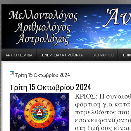
gaminator онлайн
ΑΡΧΙΚΉ ΣΕΛΊΔΑ
ΕΝΕΡΓΕΙΑΚΑ ΠΡΟΪΟΝΤΑ
ΒΙΟΓΡΑΦΙΚΌ
ΕΠΙ
Τρίτη 15 Οκτωβρίου 2024
Τρίτη 15 Οκτωβρίου 2024
ΚΡΙΟΣ: Η συναισθ
φόρτιση για κατα
παρελθόντος που
επανεμφανίζοντα
στη ζωή σας είνα