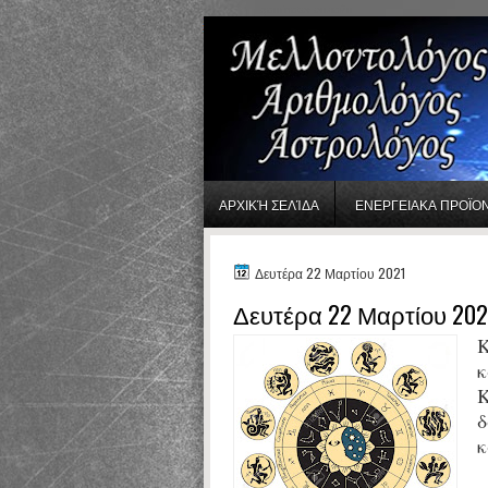
gaminator онлайн
ΑΡΧΙΚΉ ΣΕΛΊΔΑ
ΕΝΕΡΓΕΙΑΚΑ ΠΡΟΪΟ
Δευτέρα 22 Μαρτίου 2021
Δευτέρα 22 Μαρτίου 202
Κ
κ
Κ
δ
κ