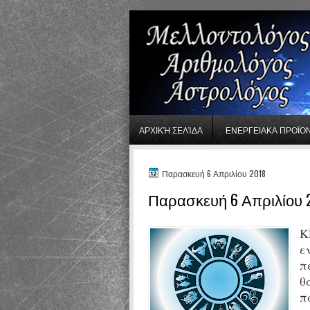
gaminator онлайн
ΑΡΧΙΚΉ ΣΕΛΊΔΑ
ΕΝΕΡΓΕΙΑΚΑ ΠΡΟΪΟ
Παρασκευή 6 Απριλίου 2018
Παρασκευή 6 Απριλίου 
Κ
ε
π
θ
π