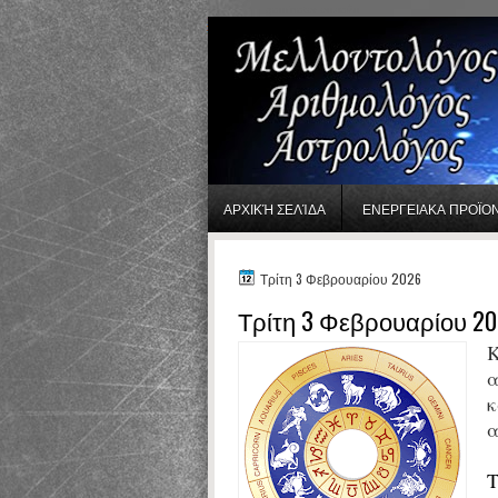
gaminator онлайн
ΑΡΧΙΚΉ ΣΕΛΊΔΑ
ΕΝΕΡΓΕΙΑΚΑ ΠΡΟΪΟ
Τρίτη 3 Φεβρουαρίου 2026
Τρίτη 3 Φεβρουαρίου 20
Κ
α
κ
α