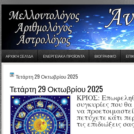
gaminator онлайн
ΑΡΧΙΚΉ ΣΕΛΊΔΑ
ΕΝΕΡΓΕΙΑΚΑ ΠΡΟΪΟΝΤΑ
ΒΙΟΓΡΑΦΙΚΌ
ΕΠΙ
Τετάρτη 29 Οκτωβρίου 2025
Τετάρτη 29 Οκτωβρίου 2025
ΚΡΙΟΣ: Επωφεληθε
συγκυρίες που θα
να προετοιμαστεί
πετύχετε κάτι πε
τις επιδιώξεις σας