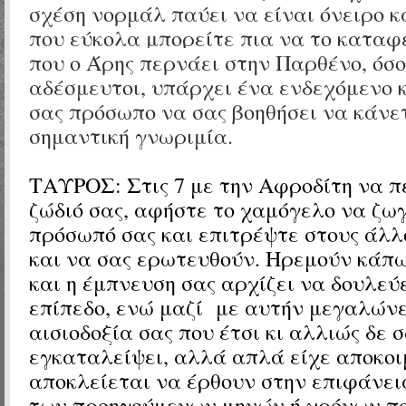
σχέση νορμάλ παύει να είναι όνειρο κα
που εύκολα μπορείτε πια να το καταφ
που ο Άρης περνάει στην Παρθένο, ό
σο
αδέσμευτοι, υπάρχει ένα ενδεχόμενο 
σας πρόσωπο να σας βοηθήσει να κάνε
σημαντική γνωριμία.
ΤΑΥΡΟΣ:
Στις 7 με την Αφροδίτη να π
ζώδιό σας, α
φήστε το χαμόγελο να ζω
πρόσωπό σας και επιτρέψτε στους άλλ
και να σας ερωτευθούν. Ηρεμούν κάπ
και η έμπνευση σας αρχίζει να δουλεύ
επίπεδο, ενώ μαζί
με αυτήν μεγαλώνει
αισιοδοξία σας που έτσι κι αλλιώς δε σ
εγκαταλείψει, αλλά απλά είχε αποκοι
αποκλείεται να έρθουν στην επιφάνει
των προηγούμενων μηνών ή χρόνων πο